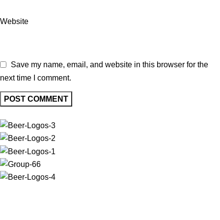
Website
Save my name, email, and website in this browser for the
next time I comment.