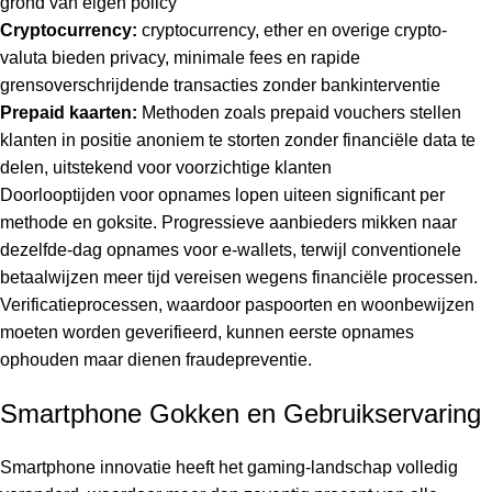
grond van eigen policy
Cryptocurrency:
cryptocurrency, ether en overige crypto-
valuta bieden privacy, minimale fees en rapide
grensoverschrijdende transacties zonder bankinterventie
Prepaid kaarten:
Methoden zoals prepaid vouchers stellen
klanten in positie anoniem te storten zonder financiële data te
delen, uitstekend voor voorzichtige klanten
Doorlooptijden voor opnames lopen uiteen significant per
methode en goksite. Progressieve aanbieders mikken naar
dezelfde-dag opnames voor e-wallets, terwijl conventionele
betaalwijzen meer tijd vereisen wegens financiële processen.
Verificatieprocessen, waardoor paspoorten en woonbewijzen
moeten worden geverifieerd, kunnen eerste opnames
ophouden maar dienen fraudepreventie.
Smartphone Gokken en Gebruikservaring
Smartphone innovatie heeft het gaming-landschap volledig