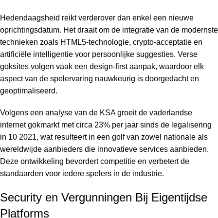
Hedendaagsheid reikt verderover dan enkel een nieuwe
oprichtingsdatum. Het draait om de integratie van de modernste
technieken zoals HTML5-technologie, crypto-acceptatie en
artificiële intelligentie voor persoonlijke suggesties. Verse
goksites volgen vaak een design-first aanpak, waardoor elk
aspect van de spelervaring nauwkeurig is doorgedacht en
geoptimaliseerd.
Volgens een analyse van de KSA groeit de vaderlandse
internet gokmarkt met circa 23% per jaar sinds de legalisering
in 10 2021, wat resulteert in een golf van zowel nationale als
wereldwijde aanbieders die innovatieve services aanbieden.
Deze ontwikkeling bevordert competitie en verbetert de
standaarden voor iedere spelers in de industrie.
Security en Vergunningen Bij Eigentijdse
Platforms