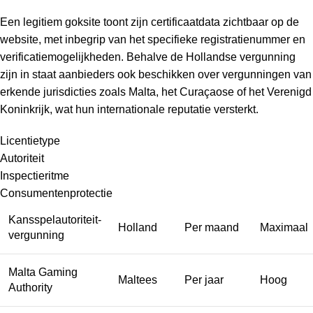
Een legitiem goksite toont zijn certificaatdata zichtbaar op de
website, met inbegrip van het specifieke registratienummer en
verificatiemogelijkheden. Behalve de Hollandse vergunning
zijn in staat aanbieders ook beschikken over vergunningen van
erkende jurisdicties zoals Malta, het Curaçaose of het Verenigd
Koninkrijk, wat hun internationale reputatie versterkt.
Licentietype
Autoriteit
Inspectieritme
Consumentenprotectie
Kansspelautoriteit-
Holland
Per maand
Maximaal
vergunning
Malta Gaming
Maltees
Per jaar
Hoog
Authority