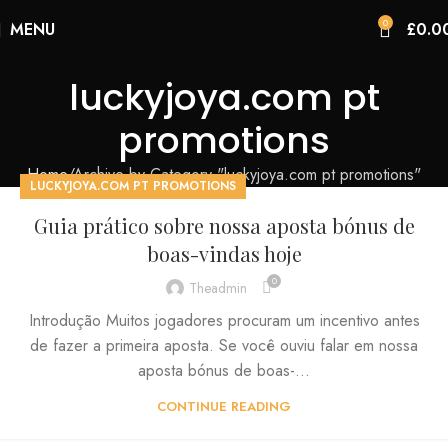
0
MENU
£
0.0
luckyjoya.com pt
promotions
Home
Archive by Category "luckyjoya.com pt promotions"
LUCKYJOYA.COM PT PROMOTIONS
Guia prático sobre nossa aposta bónus de
boas-vindas hoje
0
Theadmin
Introdução Muitos jogadores procuram um incentivo antes
de fazer a primeira aposta. Se você ouviu falar em nossa
aposta bónus de boas-...
CONTINUE READING