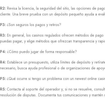
R2:
Revisa la licencia, la seguridad del sitio, las opciones de pag
cliente. Una breve prueba con un depósito pequeño ayuda a evalu
P3:
¿Son seguros los pagos y retiros?
R3:
En general, los casinos regulados ofrecen métodos de pago con
puedas pagar, y elige métodos que ofrezcan transparencia y rapi
P4:
¿Cómo puedo jugar de forma responsable?
R4:
Establece un presupuesto, utiliza límites de depósito y retírat
necesario, busca ayuda profesional o de organizaciones de apoy
P5:
¿Qué ocurre si tengo un problema con un newest online cas
R5:
Contacta al soporte del operador y, si no se resuelve, consul
resolución de disputas. Documenta tus comunicaciones y mantén r