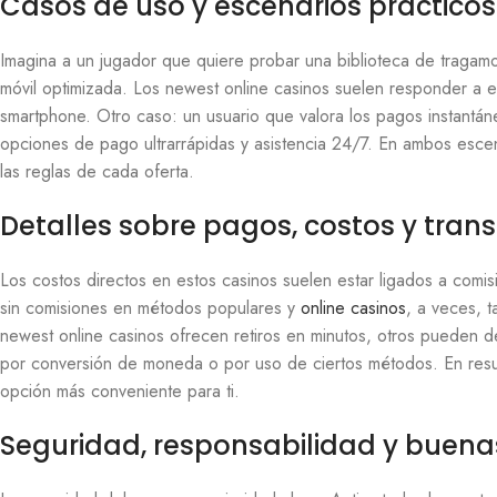
Casos de uso y escenarios prácticos
Imagina a un jugador que quiere probar una biblioteca de tragamo
móvil optimizada. Los newest online casinos suelen responder a es
smartphone. Otro caso: un usuario que valora los pagos instantáne
opciones de pago ultrarrápidas y asistencia 24/7. En ambos escena
las reglas de cada oferta.
Detalles sobre pagos, costos y tran
Los costos directos en estos casinos suelen estar ligados a comi
sin comisiones en métodos populares y
online casinos
, a veces, 
newest online casinos ofrecen retiros en minutos, otros pueden d
por conversión de moneda o por uso de ciertos métodos. En resum
opción más conveniente para ti.
Seguridad, responsabilidad y buena