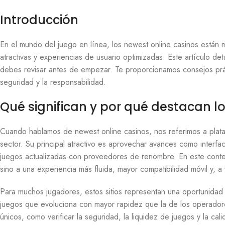
Introducción
En el mundo del juego en línea, los newest online casinos están 
atractivas y experiencias de usuario optimizadas. Este artículo de
debes revisar antes de empezar. Te proporcionamos consejos prácti
seguridad y la responsabilidad.
Qué significan y por qué destacan l
Cuando hablamos de newest online casinos, nos referimos a plat
sector. Su principal atractivo es aprovechar avances como interfa
juegos actualizadas con proveedores de renombre. En este contex
sino a una experiencia más fluida, mayor compatibilidad móvil y, a
Para muchos jugadores, estos sitios representan una oportunidad
juegos que evoluciona con mayor rapidez que la de los operadore
únicos, como verificar la seguridad, la liquidez de juegos y la calid