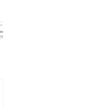
er
um
er