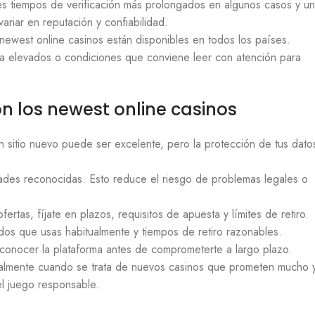
bles tiempos de verificación más prolongados en algunos casos y u
riar en reputación y confiabilidad.
newest online casinos están disponibles en todos los países.
a elevados o condiciones que conviene leer con atención para
n los newest online casinos
 Un sitio nuevo puede ser excelente, pero la protección de tus dato
des reconocidas. Esto reduce el riesgo de problemas legales o
fertas, fíjate en plazos, requisitos de apuesta y límites de retiro.
os que usas habitualmente y tiempos de retiro razonables.
conocer la plataforma antes de comprometerte a largo plazo.
ecialmente cuando se trata de nuevos casinos que prometen mucho 
el juego responsable.