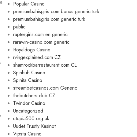
na
Popular Casino
premiumbahisgiris.com bonus generic turk
premiumbahisgiris.com generic turk
public
raptergiris.com en generic
rarawin-casino.com generic
Royaldogs Casino
rvingexplained.com CZ
s
shamrockbarrestaurant.com CL
Spinhub Casino
Spinita Casino
streambetcasinos.com Generic
thebutchers.club CZ
Twindor Casino
Uncategorized
y
utopia500.org.uk
Uudet Trustly Kasinot
Vipsta Casino