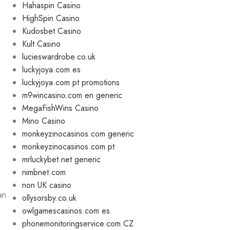
Hahaspin Casino
HighSpin Casino
Kudosbet Casino
Kult Casino
lucieswardrobe.co.uk
luckyjoya.com es
luckyjoya.com pt promotions
m9wincasino.com en generic
MegaFishWins Casino
Mino Casino
monkeyzinocasinos.com generic
monkeyzinocasinos.com pt
mrluckybet.net generic
nimbnet.com
non UK casino
an
ollysorsby.co.uk
owlgamescasinos.com es
phonemonitoringservice.com CZ