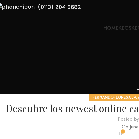
(0113) 204 9682
HOME
KEGS
KE
FERNANDOFLORES.CL-CA
Descubre los newest online ca
Posted by
On June
0