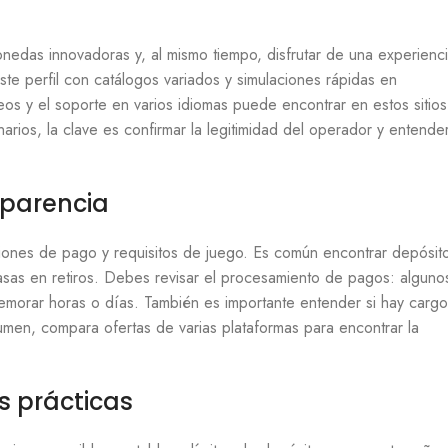
nedas innovadoras y, al mismo tiempo, disfrutar de una experienc
te perfil con catálogos variados y simulaciones rápidas en
os y el soporte en varios idiomas puede encontrar en estos sitios
rios, la clave es confirmar la legitimidad del operador y entende
sparencia
siones de pago y requisitos de juego. Es común encontrar depósit
tasas en retiros. Debes revisar el procesamiento de pagos: alguno
emorar horas o días. También es importante entender si hay cargo
en, compara ofertas de varias plataformas para encontrar la
s prácticas