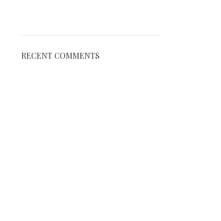
RECENT COMMENTS