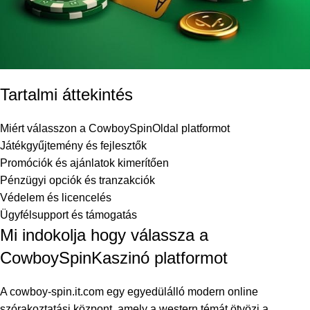
Tartalmi áttekintés
Miért válasszon a CowboySpinOldal platformot
Játékgyűjtemény és fejlesztők
Promóciók és ajánlatok kimerítően
Pénzügyi opciók és tranzakciók
Védelem és licencelés
Ügyfélsupport és támogatás
Mi indokolja hogy válassza a
CowboySpinKaszinó platformot
A
cowboy-spin.it.com
egy egyedülálló modern online
szórakoztatási központ, amely a western témát ötvözi a