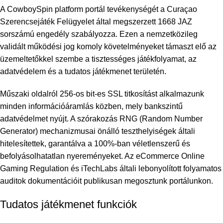
A CowboySpin platform portál tevékenységét a Curaçao
Szerencsejáték Felügyelet által megszerzett 1668 JAZ
sorszámú engedély szabályozza. Ezen a nemzetközileg
validált működési jog komoly követelményeket támaszt elő az
üzemeltetőkkel szembe a tisztességes játékfolyamat, az
adatvédelem és a tudatos játékmenet területén.
Műszaki oldalról 256-os bit-es SSL titkosítást alkalmazunk
minden információáramlás közben, mely bankszintű
adatvédelmet nyújt. A szórakozás RNG (Random Number
Generator) mechanizmusai önálló teszthelyiségek általi
hitelesítettek, garantálva a 100%-ban véletlenszerű és
befolyásolhatatlan nyereményeket. Az eCommerce Online
Gaming Regulation és iTechLabs általi lebonyolított folyamatos
auditok dokumentációit publikusan megosztunk portálunkon.
Tudatos játékmenet funkciók