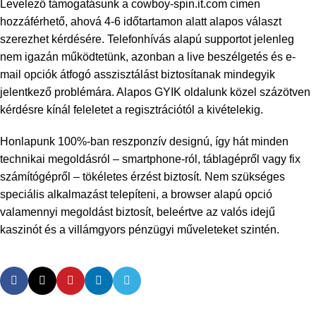
Levelező támogatásunk a
cowboy-spin.it.com
címen
hozzáférhető, ahová 4-6 időtartamon alatt alapos választ
szerezhet kérdésére. Telefonhívás alapú supportot jelenleg
nem igazán működtetünk, azonban a live beszélgetés és e-
mail opciók átfogó asszisztálást biztosítanak mindegyik
jelentkező problémára. Alapos GYIK oldalunk közel százötven
kérdésre kínál feleletet a regisztrációtól a kivételekig.
Honlapunk 100%-ban reszponzív designú, így hát minden
technikai megoldásról – smartphone-ról, táblagépről vagy fix
számítógépről – tökéletes érzést biztosít. Nem szükséges
speciális alkalmazást telepíteni, a browser alapú opció
valamennyi megoldást biztosít, beleértve az valós idejű
kaszinót és a villámgyors pénzügyi műveleteket szintén.