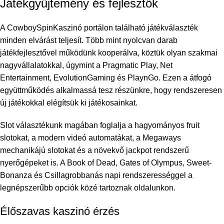
Játékgyűjtemény és fejlesztők
A CowboySpinKaszinó portálon található játékválaszték
minden elvárást teljesít. Több mint nyolcvan darab
játékfejlesztővel működünk kooperálva, köztük olyan szakmai
nagyvállalatokkal, úgymint a Pragmatic Play, Net
Entertainment, EvolutionGaming és PlaynGo. Ezen a átfogó
együttműködés alkalmassá tesz részünkre, hogy rendszeresen
új játékokkal elégítsük ki játékosainkat.
Slot választékunk magában foglalja a hagyományos fruit
slotokat, a modern videó automatákat, a Megaways
mechanikájú slotokat és a növekvő jackpot rendszerű
nyerőgépeket is. A Book of Dead, Gates of Olympus, Sweet-
Bonanza és Csillagrobbanás napi rendszerességgel a
legnépszerűbb opciók közé tartoznak oldalunkon.
Élőszavas kaszinó érzés