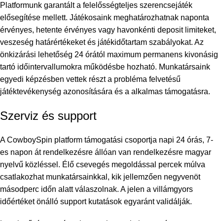
Platformunk garantált a felelősségteljes szerencsejáték
elősegítése mellett. Játékosaink meghatározhatnak naponta
érvényes, hetente érvényes vagy havonkénti deposit limiteket,
veszeség határértékeket és játékidőtartam szabályokat. Az
önkizárási lehetőség 24 órától maximum permanens kivonásig
tartó időintervallumokra működésbe hozható. Munkatársaink
egyedi képzésben vettek részt a probléma felvetésű
játéktevékenység azonosítására és a alkalmas támogatásra.
Szerviz és support
A CowboySpin platform támogatási csoportja napi 24 órás, 7-
es napon át rendelkezésre állóan van rendelkezésre magyar
nyelvű közléssel. Élő csevegés megoldással percek múlva
csatlakozhat munkatársainkkal, kik jellemzően negyvenöt
másodperc időn alatt válaszolnak. A jelen a villámgyors
időértéket önálló support kutatások egyaránt validálják.